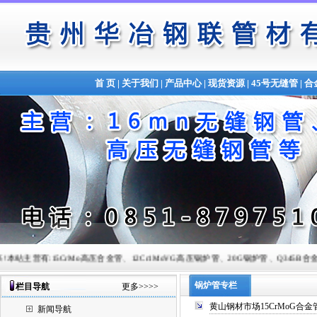
首 页
|
关于我们
|
产品中心
|
现货资源
|
45号无缝管
|
合
15CrMo高压合金管、12Cr1MoVG高压锅炉管、20G锅炉管、Q345B合金管、锅炉管以及各种型号的
锅炉管专栏
栏目导航
更多>>>>
黄山钢材市场15CrMoG合
新闻导航