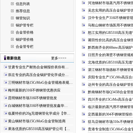
河池钢材市场蒸汽用不锈钢
信息列表
吴忠实用的高压合金锅炉管
推荐信息
汉中专业生产316l不锈钢
钢管知识
锅炉管专栏
马鞍山钢材市场医用不锈钢
合金管价格
怒江实用的GB5310高压无
锅炉管价格
莆田性价比高的高压合金钢
合金管专栏
黔西南齐全的60mw高压锅
日照齐全的薄壁不锈钢管规
最新信息
更多>>>>
北海优质的GB5310高压无
甘肃专业生产耐热合金钢报价表你有…
湛江钢材市场德标不锈钢管
崇左专业的高压合金锅炉管化学成分…
庆阳专业生产15CrMo高压
三明钢材市场15CrMoG合金管规格表规…
达州专业的高压合金锅炉管
梅州最新的316l不锈钢管优惠供应
黔南钢材市场Q345B合金管
昆明钢材市场316l不锈钢管批发
四川齐全的15CrMo高压合
白城钢材市场316l不锈钢管批发鑫华…
临沂最新的蒸汽用不锈钢管
临夏特价的20g无缝钢管化学成分【华…
定西最新的304不锈钢管报
黄山钢材市场15CrMoG合金管制造商
驻马店钢材市场310s不锈
果洛优质的GB5310高压锅炉管公司【…
贵港专业制造15CrMoG合