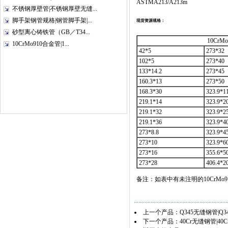
ASTMA213/A213m
不锈钢厚壁管|不锈钢厚壁无缝...
脚手架钢管规格|钢管脚手架|...
现货资源规格：
砂型离心铸铁管（GB／T34...
10Cr
10CrMo910合金管|1...
42*5
273*32
102*5
273*40
133*14.2
273*45
160.3*13
273*50
168.3*30
323.9*1
219.1*14
323.9*2
219.1*32
323.9*2
219.1*36
323.9*4
273*8.8
323.9*4
273*10
323.9*6
273*16
355.6*5
273*28
406.4*2
备注：如表中有未注明的10CrM
上一个产品：
Q345无缝钢管|Q
下一个产品：
40Cr无缝钢管|40