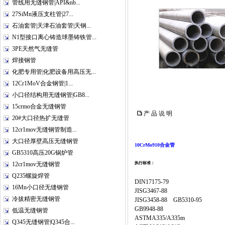
管线用无缝钢管|API&nb...
27SiMn液压支柱管|27...
石油套管|天津石油套管|天钢...
N1型接口离心铸造球墨铸铁管...
3PE天然气无缝管
焊接钢管
化肥专用管|化肥设备用高压无...
12Cr1MoV合金钢管|1...
小口径结构用无缝钢管|GB8...
15crmo合金无缝钢管
产 品 说 明
20#大口径热扩无缝管
12cr1mov无缝钢管制造...
大口径厚壁高压无缝钢管
10CrMo910合金管
GB5310高压20G锅炉管
12cr1mov无缝钢管
执行标准：
Q235螺旋焊管
DIN17175-79
16Mn小口径无缝钢管
JISG3467-88
冷拔精密无缝钢管
JISG3458-88 GB5310-95
GB9948-88
低温无缝钢管
ASTMA335/A335m
Q345无缝钢管|Q345合...