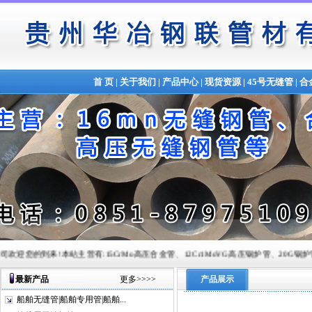
首 页
|
关于我们
|
产品中心
|
现货资源
|
45号无缝管
|
合
到来!本站主营有:15CrMo高压合金管、12Cr1MoVG高压锅炉管、20G锅炉管、Q345B合金管、锅
最新产品
更多>>>>
产品展示
船舶无缝管|船舶专用管|船舶...