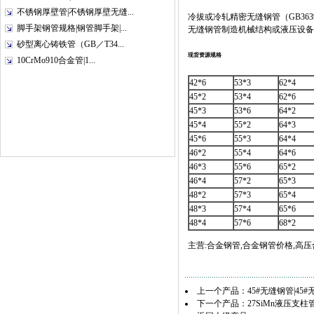
不锈钢厚壁管|不锈钢厚壁无缝...
冷拔或冷轧精密无缝钢管（GB36
脚手架钢管规格|钢管脚手架|...
无缝钢管制造机械结构或液压设备
砂型离心铸铁管（GB／T34...
现货资源规格
10CrMo910合金管|1...
42*6
53*3
62*4
45*2
53*4
62*6
45*3
53*6
64*2
45*4
55*2
64*3
45*6
55*3
64*4
46*2
55*4
64*6
46*3
55*6
65*2
46*4
57*2
65*3
48*2
57*3
65*4
48*3
57*4
65*6
48*4
57*6
68*2
主营:
合金钢管,合金钢管价格,高压
上一个产品：
45#无缝钢管|45
下一个产品：
27SiMn液压支柱管