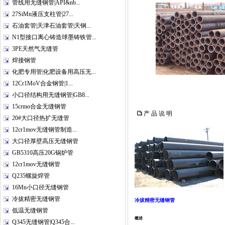
管线用无缝钢管|API&nb...
27SiMn液压支柱管|27...
石油套管|天津石油套管|天钢...
N1型接口离心铸造球墨铸铁管...
3PE天然气无缝管
焊接钢管
化肥专用管|化肥设备用高压无...
12Cr1MoV合金钢管|1...
小口径结构用无缝钢管|GB8...
15crmo合金无缝钢管
产 品 说 明
20#大口径热扩无缝管
12cr1mov无缝钢管制造...
大口径厚壁高压无缝钢管
GB5310高压20G锅炉管
12cr1mov无缝钢管
Q235螺旋焊管
16Mn小口径无缝钢管
冷拔精密无缝钢管
冷拔精密无缝钢管
低温无缝钢管
概述
Q345无缝钢管|Q345合...