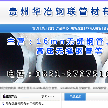
首 页
|
关于我们
|
产品中心
|
现货资源
|
45号无缝管
|
合
!本站主营有:15CrMo高压合金管、12Cr1MoVG高压锅炉管、20G锅炉管、Q345B合金管、锅炉
最新产品
更多>>>>
产品展示
船舶无缝管|船舶专用管|船舶...