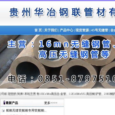
首 页
|
关于我们
|
产品中心
|
现货资源
|
45号无缝管
|
合
到来!本站主营有:15CrMo高压合金管、12Cr1MoVG高压锅炉管、20G锅炉管、Q345B合金管、
最新产品
更多>>>>
船舶无缝管|船舶专用管|船舶...