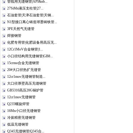
管线用无缝钢管|API&nb...
27SiMn液压支柱管|27...
石油套管|天津石油套管|天钢...
N1型接口离心铸造球墨铸铁管...
3PE天然气无缝管
焊接钢管
化肥专用管|化肥设备用高压无...
12Cr1MoV合金钢管|1...
小口径结构用无缝钢管|GB8...
15crmo合金无缝钢管
20#大口径热扩无缝管
12cr1mov无缝钢管制造...
大口径厚壁高压无缝钢管
GB5310高压20G锅炉管
12cr1mov无缝钢管
Q235螺旋焊管
16Mn小口径无缝钢管
冷拔精密无缝钢管
低温无缝钢管
Q345无缝钢管|Q345合...