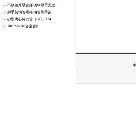
不锈钢厚壁管|不锈钢厚壁无缝...
脚手架钢管规格|钢管脚手架|...
砂型离心铸铁管（GB／T34...
10CrMo910合金管|1...