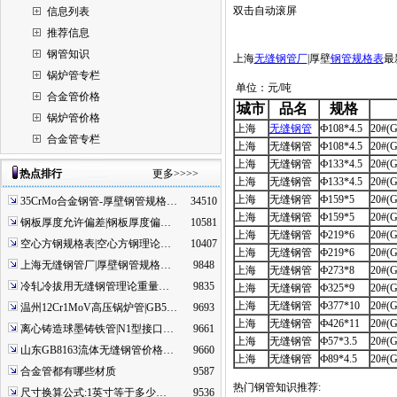
双击自动滚屏
信息列表
推荐信息
钢管知识
上海
无缝钢管厂
|厚壁
钢管规格表
最
锅炉管专栏
单位：元/吨
合金管价格
城市
品名
规格
锅炉管价格
上海
无缝钢管
Ф108*4.5
20#(G
合金管专栏
上海
无缝钢管
Ф108*4.5
20#(G
上海
无缝钢管
Ф133*4.5
20#(G
热点排行
更多>>>>
上海
无缝钢管
Ф133*4.5
20#(G
上海
无缝钢管
Ф159*5
20#(G
35CrMo合金钢管-厚壁钢管规格…
34510
上海
无缝钢管
Ф159*5
20#(G
钢板厚度允许偏差|钢板厚度偏…
10581
上海
无缝钢管
Ф219*6
20#(G
空心方钢规格表|空心方钢理论…
10407
上海
无缝钢管
Ф219*6
20#(G
上海无缝钢管厂|厚壁钢管规格…
9848
上海
无缝钢管
Ф273*8
20#(G
冷轧冷拔用无缝钢管理论重量…
9835
上海
无缝钢管
Ф325*9
20#(G
上海
无缝钢管
Ф377*10
20#(G
温州12Cr1MoV高压锅炉管|GB5…
9693
上海
无缝钢管
Ф426*11
20#(G
离心铸造球墨铸铁管|N1型接口…
9661
上海
无缝钢管
Ф57*3.5
20#(G
山东GB8163流体无缝钢管价格…
9660
上海
无缝钢管
Ф89*4.5
20#(G
合金管都有哪些材质
9587
热门钢管知识推荐:
尺寸换算公式:1英寸等于多少…
9536