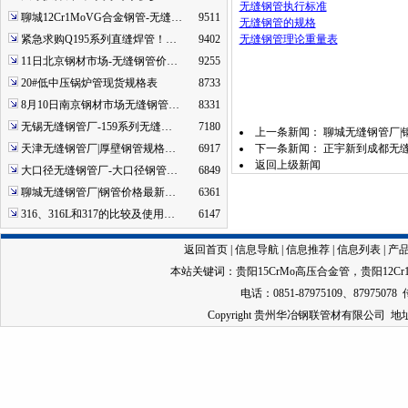
无缝钢管执行标准
聊城12Cr1MoVG合金钢管-无缝…
9511
无缝钢管的规格
紧急求购Q195系列直缝焊管！…
9402
无缝钢管理论重量表
11日北京钢材市场-无缝钢管价…
9255
20#低中压锅炉管现货规格表
8733
8月10日南京钢材市场无缝钢管…
8331
无锡无缝钢管厂-159系列无缝…
7180
上一条新闻：
聊城无缝钢管厂|
天津无缝钢管厂|厚壁钢管规格…
6917
下一条新闻：
正宇新到成都无缝
返回上级新闻
大口径无缝钢管厂-大口径钢管…
6849
聊城无缝钢管厂|钢管价格最新…
6361
316、316L和317的比较及使用…
6147
返回首页
|
信息导航
|
信息推荐
|
信息列表
|
产
本站关键词：
贵阳15CrMo高压合金管
，
贵阳12C
电话：0851-87975109、87975078 
Copyright 贵州华冶钢联管材有限公司 