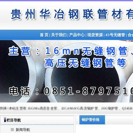
首 页
|
关于我们
|
产品中心
|
现货资源
|
45号无缝管
|
合
有:15CrMo高压合金管、12Cr1MoVG高压锅炉管、20G锅炉管、Q345B合金管、锅炉管以及各种
锅炉管价格
栏目导航
新闻导航