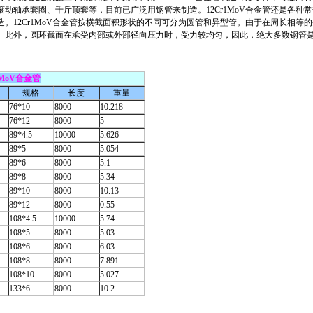
滚动轴承套圈、千斤顶套等，目前已广泛用钢管来制造。
12Cr1MoV
合金管还是各种常
造。
12Cr1MoV
合金管按横截面积形状的不同可分为圆管和异型管。由于在周长相等的
。此外，圆环截面在承受内部或外部径向压力时，受力较均匀，因此，绝大多数钢管
1MoV
合金管
规格
长度
重量
76*10
8000
10.218
76*12
8000
5
89*4.5
10000
5.626
89*5
8000
5.054
89*6
8000
5.1
89*8
8000
5.34
89*10
8000
10.13
89*12
8000
0.55
108*4.5
10000
5.74
108*5
8000
5.03
108*6
8000
6.03
108*8
8000
7.891
108*10
8000
5.027
133*6
8000
10.2