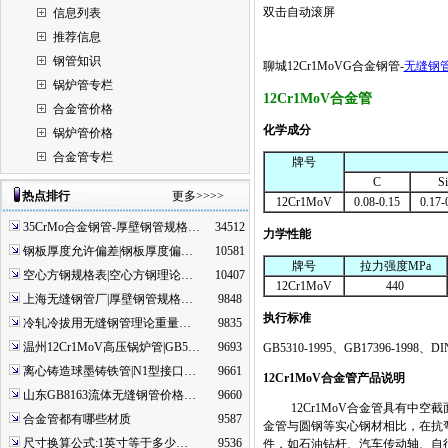
双击自动滚屏
信息列表
推荐信息
钢管知识
聊城12Cr1MoVG合金钢管-
无缝钢
锅炉管专栏
12Cr1MoV
合金管
合金管价格
化学成分
锅炉管价格
合金管专栏
牌号
C
Si
热点排行
更多>>>>
12Cr1MoV
0.08-0.15
0.17-
35CrMo合金钢管-厚壁钢管规格…
34512
力学性能
钢板厚度允许偏差|钢板厚度偏…
10581
牌号
拉力强度
MPa
空心方钢规格表|空心方钢理论…
10407
12Cr1MoV
440
上海无缝钢管厂|厚壁钢管规格…
9848
执行标准
冷轧冷拔用无缝钢管理论重量…
9835
温州12Cr1MoV高压锅炉管|GB5…
9693
GB5310-1995
、
GB17396-1998
、
DI
离心铸造球墨铸铁管|N1型接口…
9661
12Cr1MoV
合金管产品说明
山东GB8163流体无缝钢管价格…
9660
12Cr1MoV
合金管具有中空截
合金管都有哪些材质
9587
金管与圆钢等实心钢材相比，在抗
尺寸换算公式:1英寸等于多少…
9536
件，如石油钻杆、汽车传动轴、自