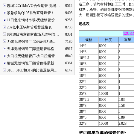
造工序，节约材料和加工工时，如
聊城12Cr1MoVG合金钢管-无缝…
9512
材料，枪管、炮筒等都要钢管来制
紧急求购Q195系列直缝焊管！…
9403
大，用圆形管可以输送更多的流体
11日北京钢材市场-无缝钢管价…
9255
规格表
20#低中压锅炉管现货规格表
8733
12Cr
8月10日南京钢材市场无缝钢管…
8331
规格
长度
重量
无锡无缝钢管厂-159系列无缝…
7180
14*2
8000
5
天津无缝钢管厂|厚壁钢管规格…
6917
14*3
8000
3
大口径无缝钢管厂-大口径钢管…
6849
16*2.5
8000
3
聊城无缝钢管厂|钢管价格最新…
6361
16*3
8000
5
18*3
8000
3
316、316L和317的比较及使用…
6147
18*4
6000
1
22*4
6000
1
22*5
6000
1
25*3
10000
1
28*2.5
8000
5.03
28*3
8000
5.58
28*4
8000
5
30*5
6000
0.99
32*3
10000
2.028
您可能感兴趣的钢管知识: