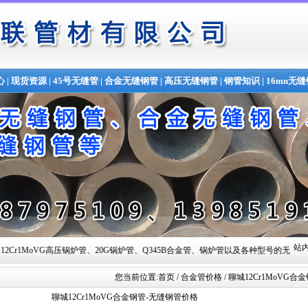
心
|
现货资源
|
45号无缝管
|
合金无缝钢管
|
高压无缝钢管
|
钢管知识
|
16mn无
站内
压锅炉管、20G锅炉管、Q345B合金管、锅炉管以及各种型号的无缝钢管,常备材质：20#、35#、45#
您当前位置:
首页
/ 合金管价格 / 聊城12Cr1MoVG
聊城12Cr1MoVG合金钢管-无缝钢管价格