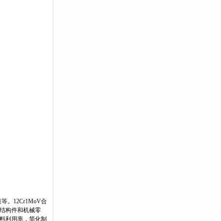
道等。
12Cr1MoV
合
结构件和机械零
料利用率，简化制