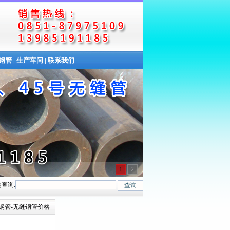
缝钢管
|
生产车间
|
联系我们
1
2
查询:
、20G、40Cr、20Cr、16Mn-45Mn、27SiMn、Cr5Mo、12CrMo(T12)、12C
合金钢管-无缝钢管价格