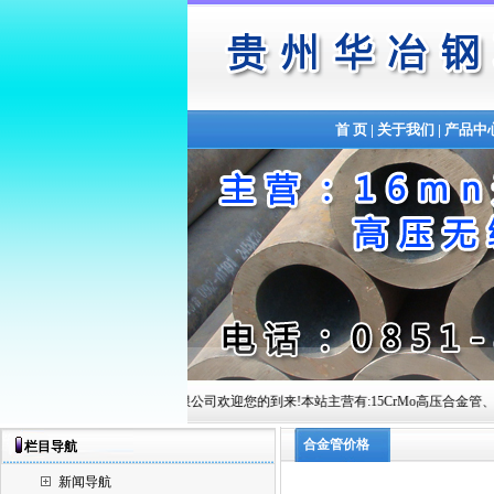
首 页
|
关于我们
|
产品中
贵州华冶钢联管材有限公司欢迎您的到来!本站主营有:15CrMo高压合金管、12Cr1MoVG高
合金管价格
栏目导航
新闻导航