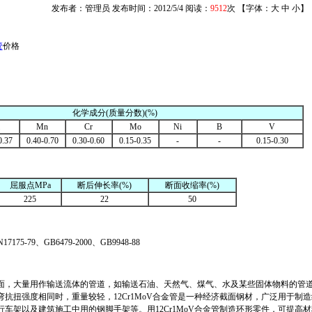
发布者：管理员 发布时间：2012/5/4 阅读：
9512
次 【字体：
大
中
小
】
管
价格
化学成分
(
质量分数
)(%)
Mn
Cr
Mo
Ni
B
V
0.37
0.40-0.70
0.30-0.60
0.15-0.35
-
-
0.15-0.30
屈服点
MPa
断后伸长率
(%)
断面收缩率
(%)
225
22
50
N17175-79
、
GB6479-2000
、
GB9948-88
面，大量用作输送流体的管道，如输送石油、天然气、煤气、水及某些固体物料的管
弯抗扭强度相同时，重量较轻，
12Cr1MoV
合金管是一种经济截面钢材，广泛用于制造
行车架以及建筑施工中用的钢脚手架等。用
12Cr1MoV
合金管制造环形零件，可提高材